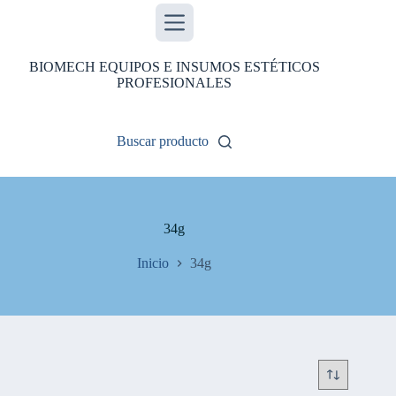
Saltar
al
contenido
BIOMECH EQUIPOS E INSUMOS ESTÉTICOS
PROFESIONALES
Buscar producto
34g
Inicio
34g