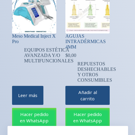
Meso Medical Inject X
AGUJAS
Pro
INTRADÉRMICAS
4MM
EQUIPOS ESTÉTICA
AVANZADA Y/O
$
0,00
MULTIFUNCIONALES
REPUESTOS
DESHECHABLES
Y OTROS
CONSUMIBLES
Añadir al
Leer más
carrito
Hacer pedido
Hacer pedido
en WhatsApp
en WhatsApp