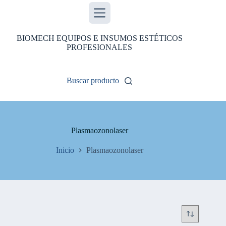
Saltar
al
contenido
BIOMECH EQUIPOS E INSUMOS ESTÉTICOS
PROFESIONALES
Buscar producto
Plasmaozonolaser
Inicio
Plasmaozonolaser