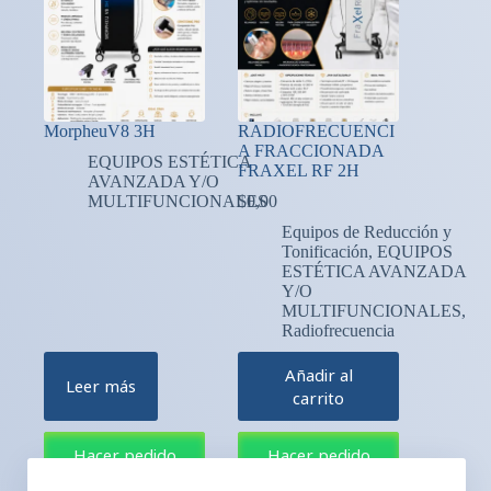
MorpheuV8 3H
RADIOFRECUENCI
A FRACCIONADA
EQUIPOS ESTÉTICA
FRAXEL RF 2H
AVANZADA Y/O
MULTIFUNCIONALES
$
0,00
Equipos de Reducción y
Tonificación
,
EQUIPOS
ESTÉTICA AVANZADA
Y/O
MULTIFUNCIONALES
,
Radiofrecuencia
Añadir al
Leer más
carrito
Hacer pedido
Hacer pedido
en WhatsApp
en WhatsApp