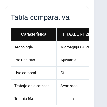
Tabla comparativa
Característica
FRAXEL RF 2H
R
Tecnología
Microagujas + RF
Cal
Profundidad
Ajustable
Lim
Uso corporal
Sí
Sí
Trabajo en cicatrices
Avanzado
Bá
Terapia fría
Incluida
No 