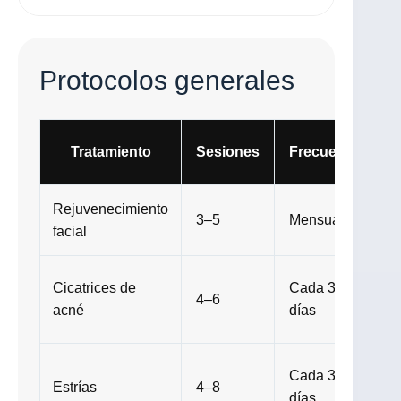
Protocolos generales
Tratamiento
Sesiones
Frecuencia
Rejuvenecimiento
3–5
Mensual
facial
h
Cicatrices de
Cada 30
4–6
acné
días
Cada 30
Estrías
4–8
días