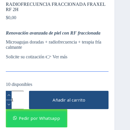
RADIOFRECUENCIA FRACCIONADA FRAXEL
RF 2H
$
0,00
Renovación avanzada de piel con RF fraccionada
Microagujas doradas + radiofrecuencia + terapia fría
calmante
Solicite su cotización 👉 Ver más
10 disponibles
RADIOFRECUENCIA
FRACCIONADA
Añadir al carrito
FRAXEL
RF
2H
cantidad
Pedir por Whatsapp