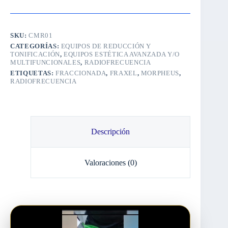
SKU:
CMR01
CATEGORÍAS:
EQUIPOS DE REDUCCIÓN Y
TONIFICACIÓN
,
EQUIPOS ESTÉTICA AVANZADA Y/O
MULTIFUNCIONALES
,
RADIOFRECUENCIA
ETIQUETAS:
FRACCIONADA
,
FRAXEL
,
MORPHEUS
,
RADIOFRECUENCIA
Descripción
Valoraciones (0)