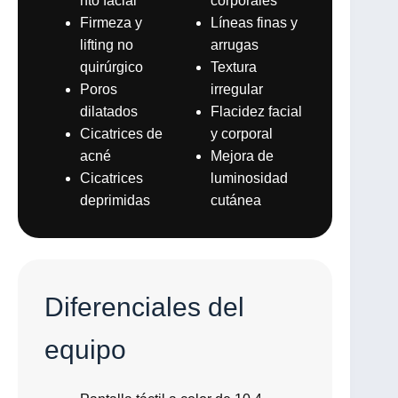
nto facial
corporales
Firmeza y
Líneas finas y
lifting no
arrugas
quirúrgico
Textura
Poros
irregular
dilatados
Flacidez facial
Cicatrices de
y corporal
acné
Mejora de
Cicatrices
luminosidad
deprimidas
cutánea
Diferenciales del
equipo