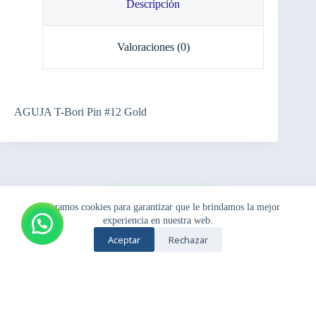
Descripción
Valoraciones (0)
AGUJA T-Bori Pin #12 Gold
Utilizamos cookies para garantizar que le brindamos la mejor
Pedir por
experiencia en nuestra web.
Whatsapp
Aceptar
Rechazar
Copyright © {Samben_2024} - Tema para WordPress de
{theme_SAMBEN}