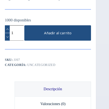
1000 disponibles
Bigudies
Lifting
Añadir al carrito
Pestañas
NBL
x
5pares
Blister
cantidad
SKU:
JJ07
CATEGORÍA:
UNCATEGORIZED
Descripción
Valoraciones (0)