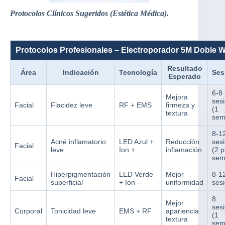
Protocolos Clínicos Sugeridos (Estética Médica).
Protocolos Profesionales – Electroporador 5M Doble W
Resultado
Área
Indicación
Tecnología
Ses
Esperado
6-8
Mejora
ses
Facial
Flacidez leve
RF + EMS
firmeza y
(1
textura
sem
8-1
Acné inflamatorio
LED Azul +
Reducción
ses
Facial
leve
Ion +
inflamación
(2 p
sem
Hiperpigmentación
LED Verde
Mejor
8-1
Facial
superficial
+ Ion –
uniformidad
ses
8
Mejor
ses
Corporal
Tonicidad leve
EMS + RF
apariencia
(1
textura
sem