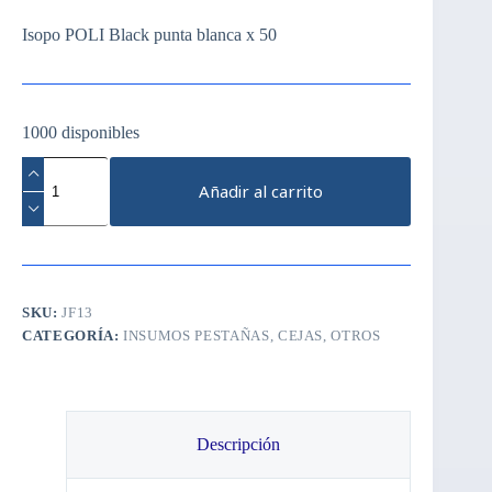
Isopo POLI Black punta blanca x 50
1000 disponibles
Isopo
POLI
Añadir al carrito
Black
punta
blanca
x
50
cantidad
SKU:
JF13
CATEGORÍA:
INSUMOS PESTAÑAS, CEJAS, OTROS
Descripción