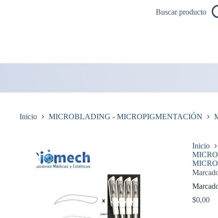
Saltar
Buscar producto
al
contenido
Inicio
MICROBLADING - MICROPIGMENTACIÓN
M
Inicio
MICRO
MICRO
Marcado
Marcado
$
0,00