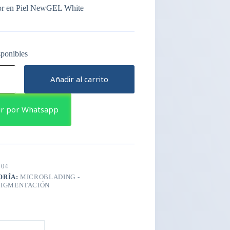
r en Piel NewGEL White
sponibles
r
Añadir al carrito
L
ir por Whatsapp
B04
ORÍA:
MICROBLADING -
IGMENTACIÓN