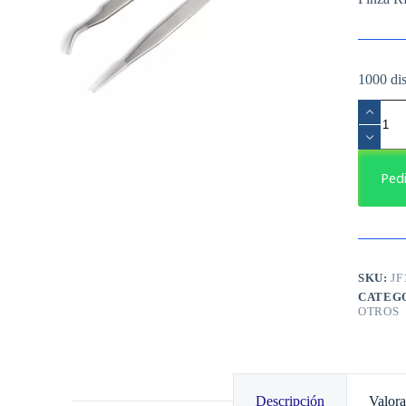
1000 di
Pinza
RECTA
cantidad
Ped
SKU:
JF
CATEG
OTROS
Descripción
Valora