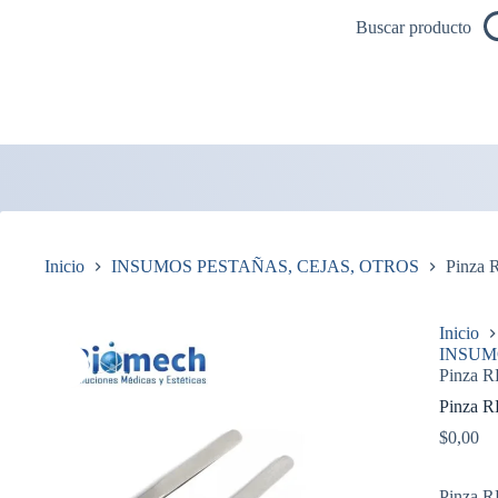
Saltar
Buscar producto
al
contenido
Inicio
INSUMOS PESTAÑAS, CEJAS, OTROS
Pinza
Inicio
INSUM
Pinza 
Pinza 
$
0,00
Pinza 