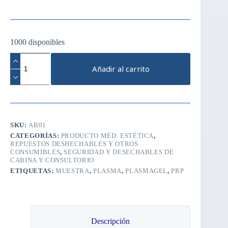
1000 disponibles
Tubos
PRP
Añadir al carrito
Con
citrato/
celestes
x
20u
cantidad
SKU:
AB01
CATEGORÍAS:
PRODUCTO MÉD. ESTÉTICA
,
REPUESTOS DESHECHABLES Y OTROS
CONSUMIBLES
,
SEGURIDAD Y DESECHABLES DE
CABINA Y CONSULTORIO
ETIQUETAS:
MUESTRA
,
PLASMA
,
PLASMAGEL
,
PRP
Descripción