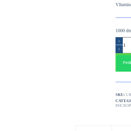
VItamin
1000 di
VItamin
A/D
Crema
reavitali
Blue
Ped
cantidad
SKU:
L
CATEG
MICROP