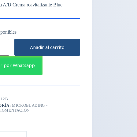
a A/D Crema reavitalizante Blue
sponibles
a
Añadir al carrito
zante
ir por Whatsapp
B12B
ORÍA:
MICROBLADING -
IGMENTACIÓN