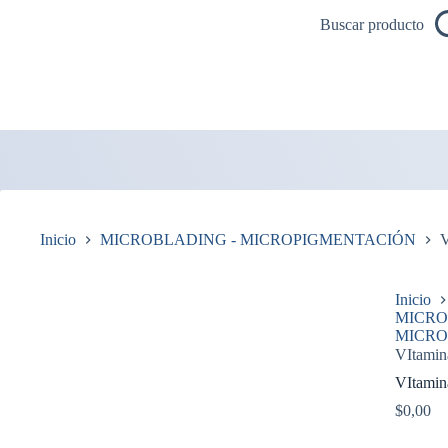
Saltar
Buscar producto
al
contenido
Inicio
MICROBLADING - MICROPIGMENTACIÓN
V
Inicio
MICRO
MICRO
VItamin
VItamin
$
0,00